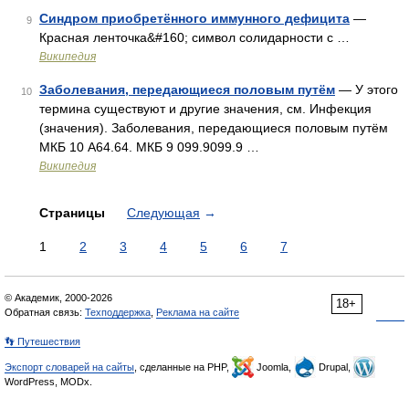
Синдром приобретённого иммунного дефицита
—
9
Красная ленточка&#160; символ солидарности с …
Википедия
Заболевания, передающиеся половым путём
— У этого
10
термина существуют и другие значения, см. Инфекция
(значения). Заболевания, передающиеся половым путём
МКБ 10 A64.64. МКБ 9 099.9099.9 …
Википедия
Страницы
Следующая
→
1
2
3
4
5
6
7
© Академик, 2000-2026
18+
Обратная связь:
Техподдержка
,
Реклама на сайте
👣 Путешествия
Экспорт словарей на сайты
, сделанные на PHP,
Joomla,
Drupal,
WordPress, MODx.