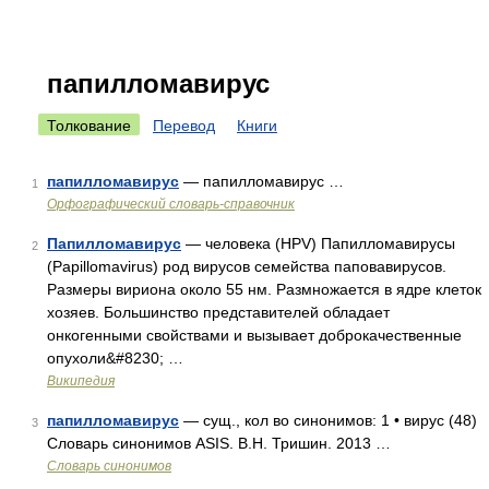
папилломавирус
Толкование
Перевод
Книги
папилломавирус
— папилломавирус …
1
Орфографический словарь-справочник
Папилломавирус
— человека (HPV) Папилломавирусы
2
(Papillomavirus) род вирусов семейства паповавирусов.
Размеры вириона около 55 нм. Размножается в ядре клеток
хозяев. Большинство представителей обладает
онкогенными свойствами и вызывает доброкачественные
опухоли&#8230; …
Википедия
папилломавирус
— сущ., кол во синонимов: 1 • вирус (48)
3
Словарь синонимов ASIS. В.Н. Тришин. 2013 …
Словарь синонимов